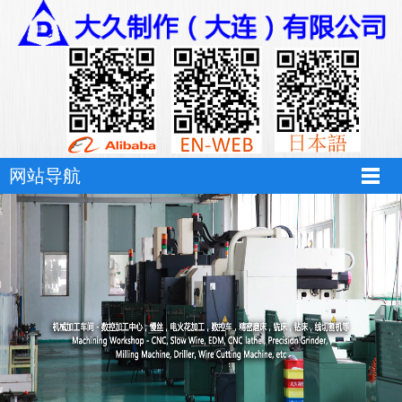
乐动体育（中国）官方网站
网站导航