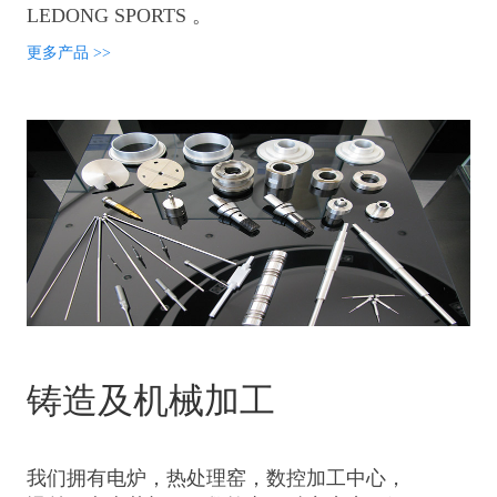
LEDONG SPORTS 。
更多产品 >>
铸造及机械加工
我们拥有电炉，热处理窑，数控加工中心，