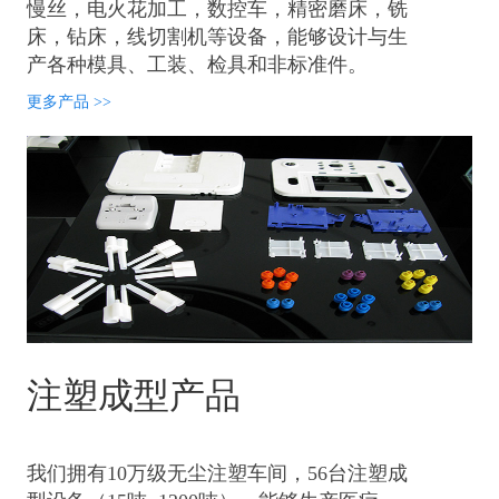
慢丝，电火花加工，数控车，精密磨床，铣
床，钻床，线切割机等设备，能够设计与生
产各种模具、工装、检具和非标准件。
更多产品 >>
注塑成型产品
我们拥有10万级无尘注塑车间，56台注塑成